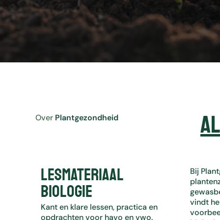
a
Over
Plantgezondheid
Lesmateriaal
Bij Pla
planten
biologie
gewasbe
vindt he
Kant en klare lessen, practica en
voorbee
opdrachten voor havo en vwo.