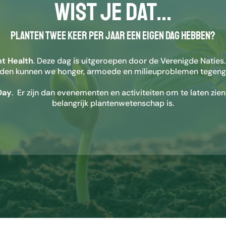
WIST JE DAT…
e
t
a
planten twee keer per jaar EEN eigen dag hebben?
a
n
r
nt Health
. Deze dag is uitgeroepen door de Verenigde Natie
a
den kunnen we honger, armoede en milieuproblemen tegeng
a
k
Day
. Er zijn dan evenementen en activiteiten om te laten zien
t
belangrijk plantenwetenschap is.
o
e
t
s
e
n
w
e
r
k
t