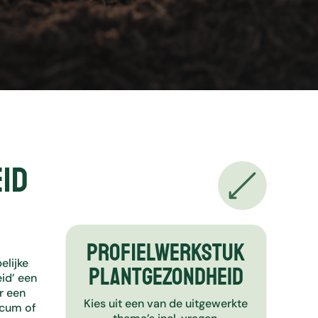
id
Profielwerkstuk
elijke
Plantgezondheid
id’ een
r een
Kies uit een van de uitgewerkte
icum of