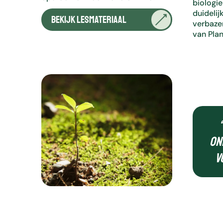
biologie
duidelij
Bekijk lesmateriaal
verbaze
van Pla
on
v