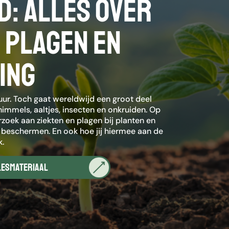
: alles over
j
e
s
 plagen en
o
p
e
ing
n
n
e
e
ur. Toch gaat wereldwijd een groot deel
r
himmels, aaltjes, insecten en onkruiden. Op
o
zoek aan ziekten en plagen bij planten en
m
eschermen. En ook hoe jij hiermee aan de
e
k.
e
n
lesmateriaal
b
e
s
c
h
i