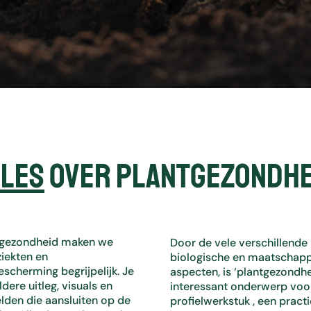
k
b
a
a
r
r
e
s
u
l
t
lles
over plantgezondhe
a
a
t
t
e
ntgezondheid maken we
Door de vele verschillende
s
ziekten en
biologische en maatschapp
e
scherming begrijpelijk. Je
aspecten, is ‘plantgezondhe
l
ldere uitleg, visuals en
interessant onderwerp voo
e
lden die aansluiten op de
profielwerkstuk , een pract
c