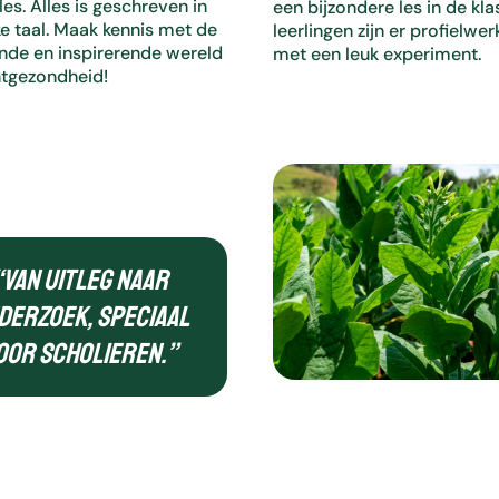
les. Alles is geschreven in
een bijzondere les in de kla
t
ke taal. Maak kennis met de
leerlingen zijn er profielwe
e
nde en inspirerende wereld
met een leuk experiment.
r
ntgezondheid!
e
n
.
D
r
u
k
o
p
“Van uitleg naar
E
derzoek, speciaal
n
t
oor scholieren.”
e
r
o
m
n
a